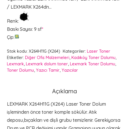
/ LEXMARK X264dn…
Renk
:
Baskı Sayısı
:
9 sf
*
Çip
:
Stok kodu:
X264H11G (X264)
Kategoriler:
Laser Toner
Etiketler:
Diğer Ofis Malzemeleri
,
Kadıköy Toner Dolumu
,
Lexmark
,
Lexmark dolum toner
,
Lexmark Toner Dolumu
,
Toner Dolumu
,
Yazıcı Tamir
,
Yazıcılar
Açıklama
LEXMARK X264H11G (X264) Laser Toner Dolum
işleminden önce toner komple sökülür. Atık
deposu,bıçakları ve dişli grubu temizlenir. Gerekiyorsa
Drum ve PCR değişimi yapılır. Gramajına uygun olarak