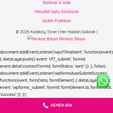
Teslimat & İade
Mesafeli Satış Sözleşme
Gizlilik Politikası
© 2025 Kadıköy Toner | Her Hakları Saklıdır. |
Renkas Bilişim
document.addEventListener('wpcf7mailsent', function(event)
{ dataLayer.push({ event: 'cf7_submit', formId:
event.detail.contactFormId, formStatus: 'sent' }); }, false);
document.addEventListener('wpformsAjaxSubmitSuccess',
function(event, formData, formElement) { dataLayer.push({
event: 'wpforms_submit', formId: formElement.id, formStatus:
'success' }); });
HEMEN ARA