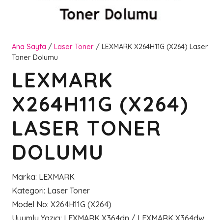
Ana Sayfa
/
Laser Toner
/ LEXMARK X264H11G (X264) Laser
Toner Dolumu
LEXMARK
X264H11G (X264)
LASER TONER
DOLUMU
Marka
:
LEXMARK
Kategori
:
Laser Toner
Model No
:
X264H11G (X264)
Uyumlu Yazıcı
:
LEXMARK X364dn / LEXMARK X364dw