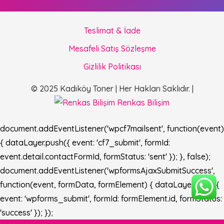
Teslimat & İade
Mesafeli Satış Sözleşme
Gizlilik Politikası
© 2025 Kadıköy Toner | Her Hakları Saklıdır. |
Renkas Bilişim
document.addEventListener('wpcf7mailsent', function(event)
{ dataLayer.push({ event: 'cf7_submit', formId:
event.detail.contactFormId, formStatus: 'sent' }); }, false);
document.addEventListener('wpformsAjaxSubmitSuccess',
function(event, formData, formElement) { dataLayer.push({
event: 'wpforms_submit', formId: formElement.id, formStatus:
'success' }); });