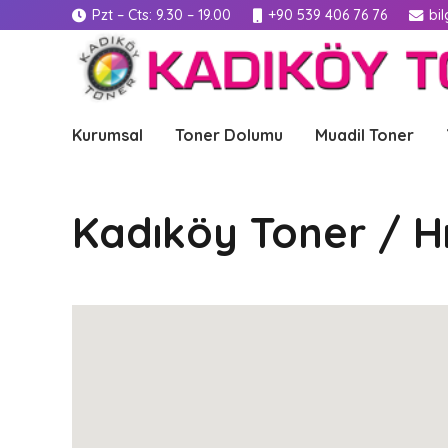
Pzt – Cts: 9.30 – 19.00
+90 539 406 76 76
bi
Kurumsal
Toner Dolumu
Muadil Toner
Kadıköy Toner / Hı