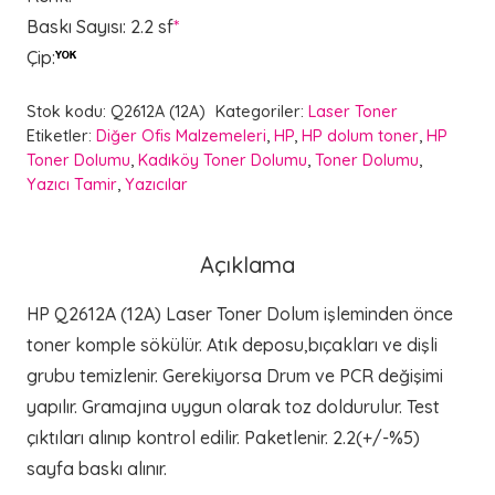
Baskı Sayısı
:
2.2 sf
*
Çip
:
Stok kodu:
Q2612A (12A)
Kategoriler:
Laser Toner
Etiketler:
Diğer Ofis Malzemeleri
,
HP
,
HP dolum toner
,
HP
Toner Dolumu
,
Kadıköy Toner Dolumu
,
Toner Dolumu
,
Yazıcı Tamir
,
Yazıcılar
Açıklama
HP Q2612A (12A) Laser Toner Dolum işleminden önce
toner komple sökülür. Atık deposu,bıçakları ve dişli
grubu temizlenir. Gerekiyorsa Drum ve PCR değişimi
yapılır. Gramajına uygun olarak toz doldurulur. Test
çıktıları alınıp kontrol edilir. Paketlenir. 2.2(+/-%5)
sayfa baskı alınır.