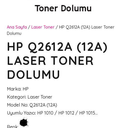
Ana Sayfa
/
Laser Toner
/ HP Q2612A (12A) Laser Toner
Dolumu
HP Q2612A (12A)
LASER TONER
DOLUMU
Marka
:
HP
Kategori
:
Laser Toner
Model No
:
Q2612A (12A)
Uyumlu Yazıcı
:
HP 1010 / HP 1012 / HP 1015…
Renk
: