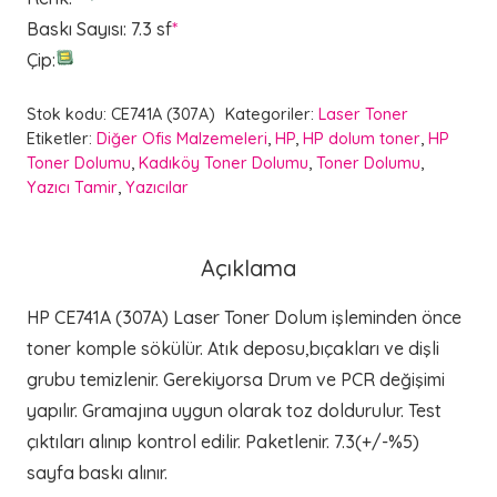
Baskı Sayısı
:
7.3 sf
*
Çip
:
Stok kodu:
CE741A (307A)
Kategoriler:
Laser Toner
Etiketler:
Diğer Ofis Malzemeleri
,
HP
,
HP dolum toner
,
HP
Toner Dolumu
,
Kadıköy Toner Dolumu
,
Toner Dolumu
,
Yazıcı Tamir
,
Yazıcılar
Açıklama
HP CE741A (307A) Laser Toner Dolum işleminden önce
toner komple sökülür. Atık deposu,bıçakları ve dişli
grubu temizlenir. Gerekiyorsa Drum ve PCR değişimi
yapılır. Gramajına uygun olarak toz doldurulur. Test
çıktıları alınıp kontrol edilir. Paketlenir. 7.3(+/-%5)
sayfa baskı alınır.