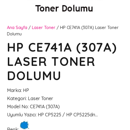
Ana Sayfa
/
Laser Toner
/ HP CE741A (307A) Laser Toner
Dolumu
HP CE741A (307A)
LASER TONER
DOLUMU
Marka
:
HP
Kategori
:
Laser Toner
Model No
:
CE741A (307A)
Uyumlu Yazıcı
:
HP CP5225 / HP CP5225dn…
Renk
: