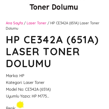
Ana Sayfa
/
Laser Toner
/ HP CE342A (651A) Laser Toner
Dolumu
HP CE342A (651A)
LASER TONER
DOLUMU
Marka
:
HP
Kategori
:
Laser Toner
Model No
:
CE342A (651A)
Uyumlu Yazıcı
:
HP M775…
Renk
: