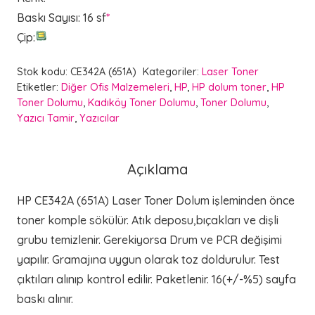
Baskı Sayısı
:
16 sf
*
Çip
:
Stok kodu:
CE342A (651A)
Kategoriler:
Laser Toner
Etiketler:
Diğer Ofis Malzemeleri
,
HP
,
HP dolum toner
,
HP
Toner Dolumu
,
Kadıköy Toner Dolumu
,
Toner Dolumu
,
Yazıcı Tamir
,
Yazıcılar
Açıklama
HP CE342A (651A) Laser Toner Dolum işleminden önce
toner komple sökülür. Atık deposu,bıçakları ve dişli
grubu temizlenir. Gerekiyorsa Drum ve PCR değişimi
yapılır. Gramajına uygun olarak toz doldurulur. Test
çıktıları alınıp kontrol edilir. Paketlenir. 16(+/-%5) sayfa
baskı alınır.